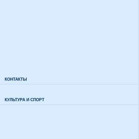
Дополнительный прием
Информация для лиц с ограниченными возможностями
здоровья и инвалидов
Характеристики направлений высшего образования
Характеристики специальностей среднего профессионального
образования
Часто задаваемые вопросы
КОНТАКТЫ
Обратная связь
КУЛЬТУРА И СПОРТ
Воспитательный отдел
История института в цифрах и фактах
Музей