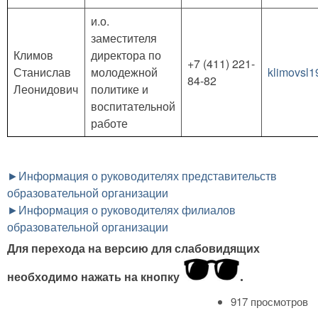
и.о.
заместителя
Климов
директора по
+7 (411) 221-
Станислав
молодежной
klimovsl
84-82
Леонидович
политике и
воспитательной
работе
►Информация о руководителях представительств
образовательной организации
►Информация о руководителях филиалов
образовательной организации
Для перехода на версию для слабовидящих
необходимо нажать на кнопку
.
917 просмотров