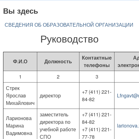
Вы здесь
СВЕДЕНИЯ ОБ ОБРАЗОВАТЕЛЬНОЙ ОРГАНИЗАЦИИ
Руководство
Контактные
А
Ф.И.О
Должность
телефоны
электро
1
2
3
Стрек
+7 (411) 221-
Ярослав
директор
Lfngavt@m
84-82
Михайлович
заместитель
+7 (411) 221-
Ларионова
директора по
84-82
Марина
larionova
учебной работе
+7 (411) 221-
Вадимовна
СПО
77-78