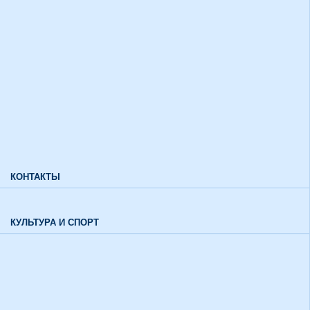
Дополнительный прием
Информация для лиц с ограниченными возможностями
здоровья и инвалидов
Характеристики направлений высшего образования
Характеристики специальностей среднего профессионального
образования
Часто задаваемые вопросы
КОНТАКТЫ
Обратная связь
КУЛЬТУРА И СПОРТ
Воспитательный отдел
История института в цифрах и фактах
Музей