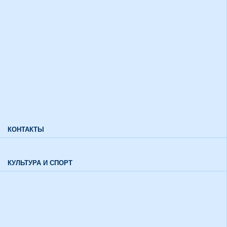
Дополнительный прием
Информация для лиц с ограниченными возможностями
здоровья и инвалидов
Характеристики направлений высшего образования
Характеристики специальностей среднего профессионального
образования
Часто задаваемые вопросы
КОНТАКТЫ
Обратная связь
КУЛЬТУРА И СПОРТ
Воспитательный отдел
История института в цифрах и фактах
Музей