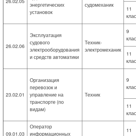
26.02.05
энергетических
судомеханик
11
установок
кла
9
Эксплуатация
кла
судового
Техник-
26.02.06
электрооборудования
электромеханик
11
и средств автоматики
кла
9
Организация
кла
перевозок и
23.02.01
управление на
Техник
транспорте (по
11
видам)
кла
Оператор
11
09.01.03
информационных