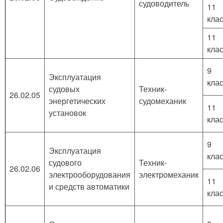
судоводитель
11
кла
11
кла
9
Эксплуатация
кла
судовых
Техник-
26.02.05
энергетических
судомеханик
11
установок
кла
9
Эксплуатация
кла
судового
Техник-
26.02.06
электрооборудования
электромеханик
11
и средств автоматики
кла