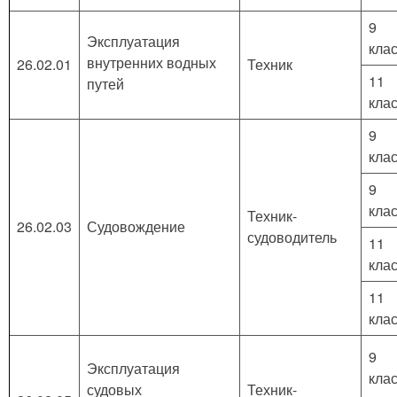
9
Эксплуатация
кла
внутренних водных
26.02.01
Техник
11
путей
кла
9
кла
9
кла
Техник-
26.02.03
Судовождение
судоводитель
11
кла
11
кла
9
Эксплуатация
кла
судовых
Техник-