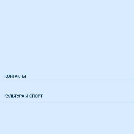
Дополнительный прием
Информация для лиц с ограниченными возможностями
здоровья и инвалидов
Характеристики направлений высшего образования
Характеристики специальностей среднего профессионального
образования
Часто задаваемые вопросы
КОНТАКТЫ
Обратная связь
КУЛЬТУРА И СПОРТ
Воспитательный отдел
История института в цифрах и фактах
Музей