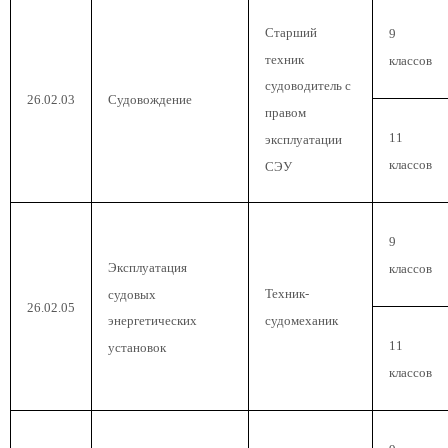
Старший
9
техник
классов
судоводитель с
26.02.03
Судовождение
правом
11
эксплуатации
классов
СЭУ
9
Эксплуатация
классов
Техник-
судовых
26.02.05
судомеханик
энергетических
11
установок
классов