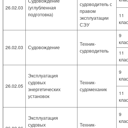
Судовождение
судоводитель с
26.02.03
(углубленная
правом
подготовка)
11
эксплуатации
кла
СЭУ
9
кла
Техник-
26.02.03
Судовождение
судоводитель
11
кла
9
Эксплуатация
кла
судовых
Техник-
26.02.05
энергетических
судомеханик
11
установок
кла
9
Эксплуатация
кла
судовых
Техник-