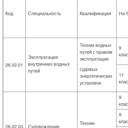
Код
Специальность
Квалификация
На 
Техник водных
9
путей с правом
кла
Эксплуатация
эксплуатации
внутренних водных
26.02.01
судовых
путей
11
энергетических
кла
установок
9
кла
9
кла
Техник-
26.02.03
Судовождение