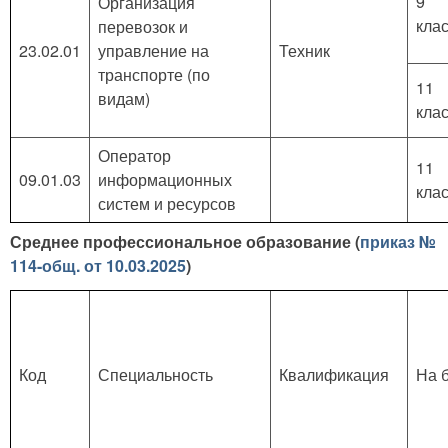
9
Организация
кла
перевозок и
23.02.01
управление на
Техник
транспорте (по
11
видам)
кла
Оператор
11
09.01.03
информационных
кла
систем и ресурсов
Среднее профессиональное образование (
приказ №
114-общ. от 10.03.2025
)
Код
Специальность
Квалификация
На 