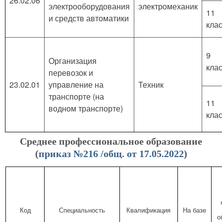
26.02.06
электрооборудования
электромеханик
11
и средств автоматики
кла
9
Организация
кла
перевозок и
23.02.01
управление на
Техник
транспорте (на
11
водном транспорте)
кла
Среднее профессиональное образование
(
приказ №216 /общ. от 17.05.2022
)
Код
Специальность
Квалификация
На базе
о