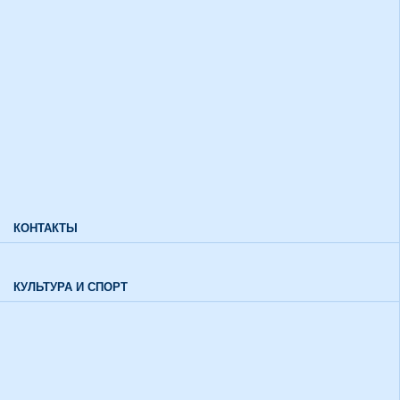
Дополнительный прием
Информация для лиц с ограниченными возможностями
здоровья и инвалидов
Характеристики направлений высшего образования
Характеристики специальностей среднего профессионального
образования
Часто задаваемые вопросы
КОНТАКТЫ
Обратная связь
КУЛЬТУРА И СПОРТ
Воспитательный отдел
История института в цифрах и фактах
Музей