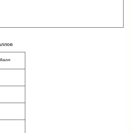
аллов
балл