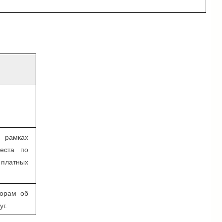
рамках
еста по
латных
ворам об
уг.