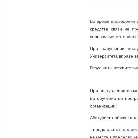
Во время проведения в
средства связи не пр
справочные материалы 
При нарушении пост
Университета вправе з
Результаты вступитель
При поступлении на ме
на обучение по прогр
организации;
Абитуриент обязан в те
- представить в орган
на места в пределах кв