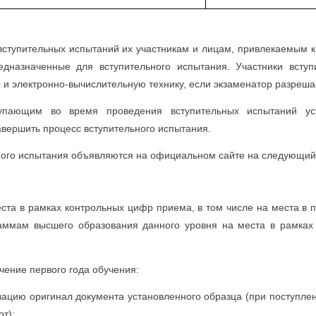
ступительных испытаний их участникам и лицам, привлекаемым к
едназначенные для вступительного испытания. Участники всту
и электронно-вычислительную технику, если экзаменатор разреша
упающим во время проведения вступительных испытаний ус
авершить процесс вступительного испытания.
ного испытания объявляются на официальном сайте на следующий 
ста в рамках контрольных цифр приема, в том числе на места в пр
аммам высшего образования данного уровня на места в рамках
чение первого года обучения:
изацию оригинал документа установленного образца (при поступле
от);