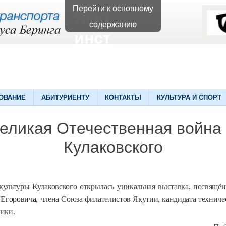
Перейти к основному
Якутский
содержанию
институт
водного
транспорта
ОВАНИЕ
АБИТУРИЕНТУ
КОНТАКТЫ
КУЛЬТУРА И СПОРТ
еликая Отечественная война
Кулаковского
культуры Кулаковского открылась уникальная выставка, посвящё
 Егоровича
, члена Союза филателистов Якутии, кандидата техниче
лики.