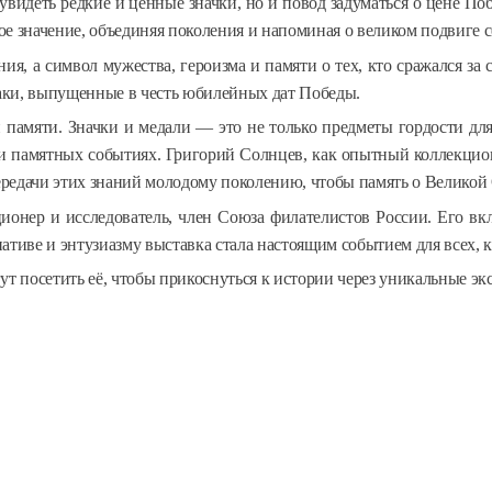
видеть редкие и ценные значки, но и повод задуматься о цене По
е значение, объединяя поколения и напоминая о великом подвиге с
я, а символ мужества, героизма и памяти о тех, кто сражался за
знаки, выпущенные в честь юбилейных дат Победы.
 памяти. Значки и медали — это не только предметы гордости для
 и памятных событиях. Григорий Солнцев, как опытный коллекцион
редачи этих знаний молодому поколению, чтобы память о Великой 
онер и исследователь, член Союза филателистов России. Его вкл
иативе и энтузиазму выставка стала настоящим событием для всех, 
ут посетить её, чтобы прикоснуться к истории через уникальные э