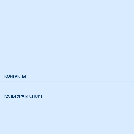
Дополнительный прием
Информация для лиц с ограниченными возможностями
здоровья и инвалидов
Характеристики направлений высшего образования
Характеристики специальностей среднего профессионального
образования
Часто задаваемые вопросы
КОНТАКТЫ
Обратная связь
КУЛЬТУРА И СПОРТ
Воспитательный отдел
История института в цифрах и фактах
Музей