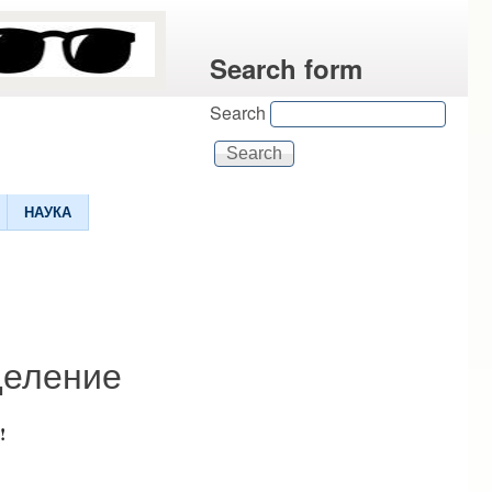
Search form
Search
НАУКА
деление
!