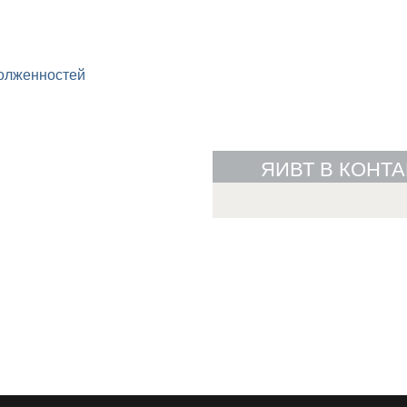
долженностей
ЯИВТ В КОНТА