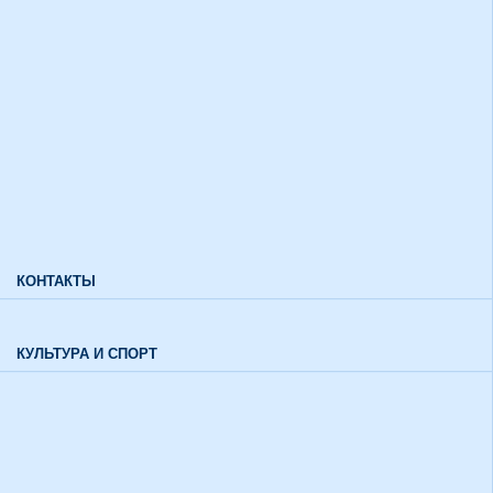
Дополнительный прием
Информация для лиц с ограниченными возможностями
здоровья и инвалидов
Характеристики направлений высшего образования
Характеристики специальностей среднего профессионального
образования
Часто задаваемые вопросы
КОНТАКТЫ
Обратная связь
КУЛЬТУРА И СПОРТ
Воспитательный отдел
История института в цифрах и фактах
Музей