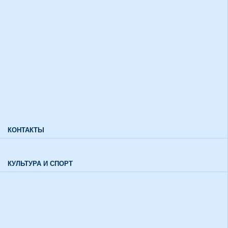
Дополнительный прием
Информация для лиц с ограниченными возможностями
здоровья и инвалидов
Характеристики направлений высшего образования
Характеристики специальностей среднего профессионального
образования
Часто задаваемые вопросы
КОНТАКТЫ
Обратная связь
КУЛЬТУРА И СПОРТ
Воспитательный отдел
История института в цифрах и фактах
Музей