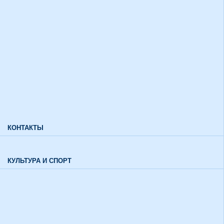
Дополнительный прием
Информация для лиц с ограниченными возможностями
здоровья и инвалидов
Характеристики направлений высшего образования
Характеристики специальностей среднего профессионального
образования
Часто задаваемые вопросы
КОНТАКТЫ
Обратная связь
КУЛЬТУРА И СПОРТ
Воспитательный отдел
История института в цифрах и фактах
Музей