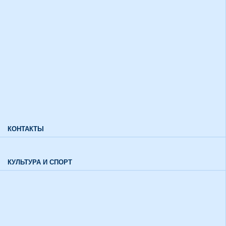
Дополнительный прием
Информация для лиц с ограниченными возможностями
здоровья и инвалидов
Характеристики направлений высшего образования
Характеристики специальностей среднего профессионального
образования
Часто задаваемые вопросы
КОНТАКТЫ
Обратная связь
КУЛЬТУРА И СПОРТ
Воспитательный отдел
История института в цифрах и фактах
Музей