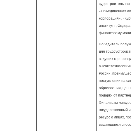
судостроительная 
«Объединенная ав
корпорация», «Кур
институт», Федера
финансовому монит
Победители получ
для трудоустройст
ведущих корпораци
высокотехнологич
России, преимущес
поступлении на с
образования, ценн
подарки от партнёр
Финалисты конкурс
государственный 
ресурс о лицах, п
выдающиеся спосо