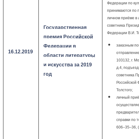
Федерации по куль
принимаются по п
личном приёме в
советника Презид
Государственная
Федерации В.И. Т
премия Российской
заказным п
Федерации в
16.12.2019
отправление
области литературы
103132, г. М
и искусства за 2019
д.4, подъезд
год
советника П
Российской 
Толстого;
личный при
осуществляе
предварител
справки по 
606–35–36, 