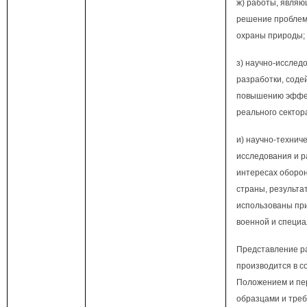
ж) работы, являю
решение проблем 
охраны природы;
з) научно-исслед
разработки, сод
повышению эффе
реального сектор
и) научно-технич
исследования и р
интересах оборо
страны, результа
использованы пр
военной и специа
Представление р
производится в с
Положением и пе
образцами и тре