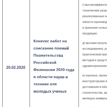
г) высокоэффекти
технические разр
реализованные на
области производ
и хранения сельс
продукции;
Конкурс работ на
д) высокие резуль
соискание премий
исследованиях, р
практическом пр
Правительства
методов и средст
Российской
здравоохранении
20.02.2020
Федерации 2020 года
е) научные, проек
в области науки и
конструкторские 
техники для
достижения в обл
молодых ученых
строительства, а
жилищно-коммуна