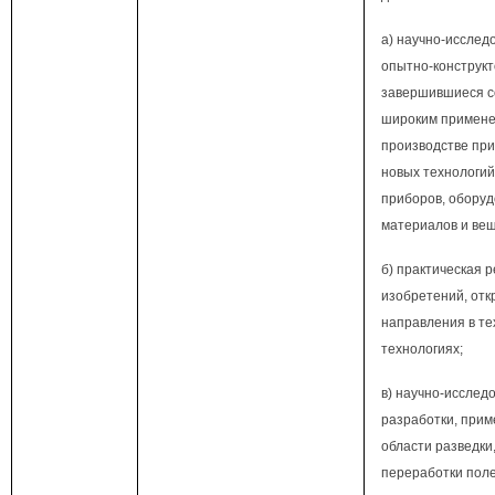
а) научно-исслед
опытно-конструкт
завершившиеся с
широким примене
производстве пр
новых технологий,
приборов, оборуд
материалов и вещ
б) практическая 
изобретений, от
направления в те
технологиях;
в) научно-исслед
разработки, при
области разведки
переработки пол