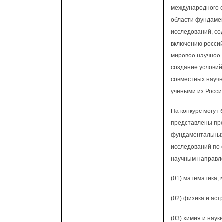
международного с
области фундаме
исследований, со
включению россий
мировое научное
создание услови
совместных науч
учеными из Росси
На конкурс могут 
представлены пр
фундаментальны
исследований по
научным направл
(01) математика, 
(02) физика и ас
(03) химия и наук