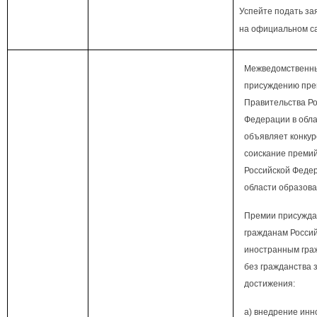
Успейте подать зая
на официальном са
Межведомственны
присуждению пр
Правительства Р
Федерации в обл
объявляет конкур
соискание преми
Российской Федер
области образова
Премии присужда
гражданам Росси
иностранным гра
без гражданства
достижения:
а) внедрение ин