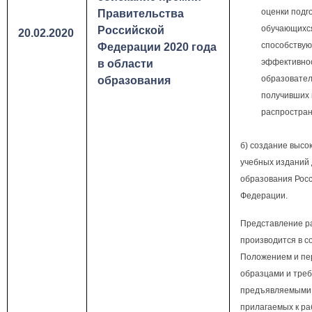
оценки подг
Правительства
обучающихся
Российской
20.02.2020
способству
Федерации 2020 года
эффективно
в области
образовател
образования
получивших
распростран
б) создание высо
учебных изданий
образования Рос
Федерации.
Представление р
производится в с
Положением и пе
образцами и тре
предъявляемыми
прилагаемых к ра