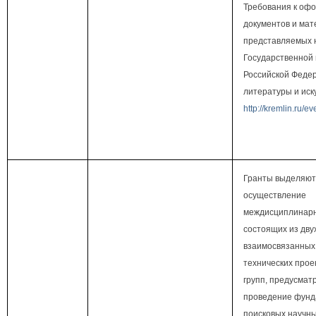
Требования к оф
документов и мат
представляемых 
Государственной
Российской Федер
литературы и иск
http://kremlin.ru/e
Гранты выделяют
осуществление
междисциплинарн
состоящих из дву
взаимосвязанных 
технических прое
групп, предусма
проведение фунд
поисковых научны