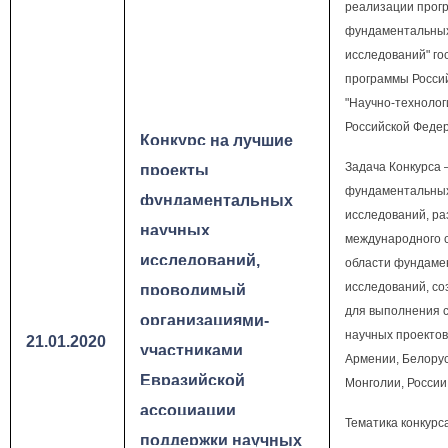
реализации прог
фундаментальны
исследований" го
программы Росси
"Научно-технолог
Российской Федер
Конкурс на лучшие
Задача Конкурса 
проекты
фундаментальны
фундаментальных
исследований, ра
научных
международного с
исследований,
области фундаме
исследований, со
проводимый
для выполнения 
организациями-
научных проектов
21.01.2020
участниками
Армении, Белорус
Евразийской
Монголии, России
ассоциации
Тематика конкурс
поддержки научных