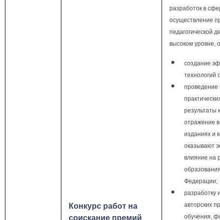
разработок в сфе
осуществление п
педагогической д
высоком уровне,
создание э
технологий 
проведение 
практически
результаты 
отражение в
изданиях и 
оказывают 
влияние на 
образования
Федерации;
разработку 
авторских п
Конкурс работ на
обучения, ф
соискание премий