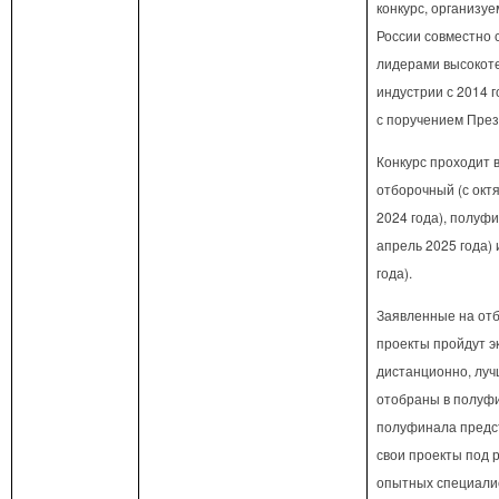
конкурс, организу
России совместно 
лидерами высокот
индустрии с 2014 г
с поручением През
Конкурс проходит в
отборочный (с окт
2024 года), полуфи
апрель 2025 года)
года).
Заявленные на от
проекты пройдут э
дистанционно, луч
отобраны в полуфи
полуфинала предс
свои проекты под 
опытных специали