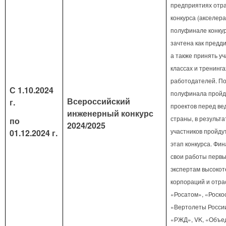
предприятиях отр
конкурса (акселера
полуфинале конку
зачтена как предд
а также принять уч
классах и тренинга
работодателей. По
С 1.10.2024
полуфинала пройд
Всероссийский
г.
проектов перед ве
инженерный конкурс
страны, в результа
по
2024/2025
участников пройду
01.12.2024 г.
этап конкурса. Фи
свои работы первы
экспертам высоко
корпораций и отрас
«Росатом», «Роско
«Вертолеты России
«РЖД», VK, «Объе