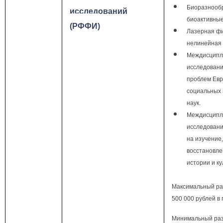
Биоразнооб
исследований
биоактивные
(РФФИ)
Лазерная фи
нелинейная 
Междисцип
исследовани
проблем Ев
социальных 
наук.
Междисцип
исследовани
на изучение
восстановле
истории и ку
Максимальный раз
500 000 рублей в 
Минимальный разм