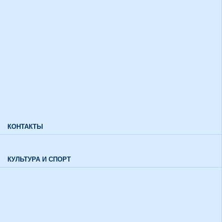
Дополнительный прием
Информация для лиц с ограниченными возможностями
здоровья и инвалидов
Характеристики направлений высшего образования
Характеристики специальностей среднего профессионального
образования
Часто задаваемые вопросы
КОНТАКТЫ
Обратная связь
КУЛЬТУРА И СПОРТ
Воспитательный отдел
История института в цифрах и фактах
Музей