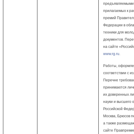
предъявляемыми
прилагаемых к ра
премий Правител
Федерации в обла
техники для моло
документов. Пере
на сайте «Россий
www.rg.ru
.
Работы, оформле
соответствии с и
Перечне требова
принимаются личн
их доверенных ли
науки и высшего 
Российской Федера
Москва, Брюсов пер
а также размеща
сайте Правпреми