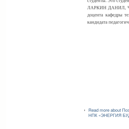
студенты. Это студе
ЛАРКИН ДАНИЛ, Ч
доцента кафедры т
кандидата педагогич
Read more
about По
НПК «ЭНЕРГИЯ БУД