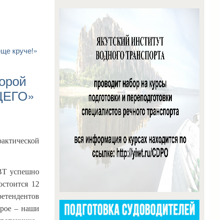
еще круче!»
орой
ЩЕГО»
актической
ИВТ успешно
остоится 12
ретендентов
трое – наши