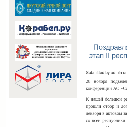
Поздравл
этап II р
Submitted by
admin
o
28 ноября подвед
конференции АО «
К нашей большой ра
прошли отбор и доп
декабря в актовом з
со всей республики 