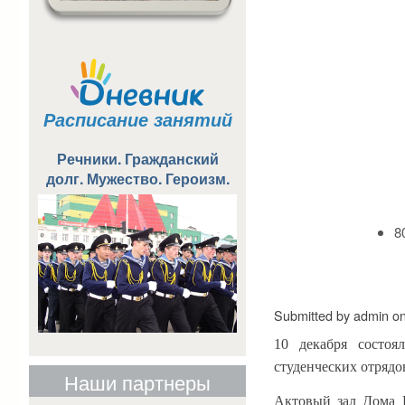
Расписание занятий
Речники. Гражданский
долг. Мужество. Героизм.
8
Submitted by
admin
o
10 декабря состоя
студенческих отрядо
Наши партнеры
Актовый зал Дома 