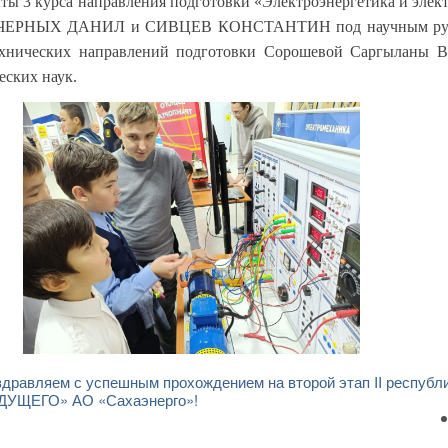
нты 3 курса направления подготовки «Электроэнергетика и элек
ЕРНЫХ ДАНИЛ и СИВЦЕВ КОНСТАНТИН под научным рук
ехнических направлений подготовки Сорошевой Саргыланы В
еских наук.
здравляем с успешным прохождением на второй этап II республ
УЩЕГО» АО «Сахаэнерго»!