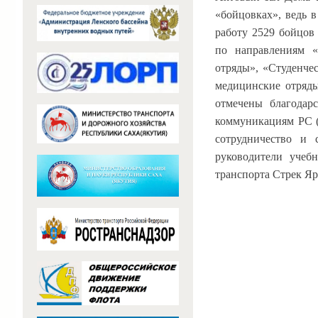
«бойцовках», ведь 
работу 2529 бойцов 
по направлениям «
отряды», «Студенче
медицинские отряд
отмечены благодар
коммуникациям РС (
сотрудничество и 
руководители учеб
транспорта Стрек Я