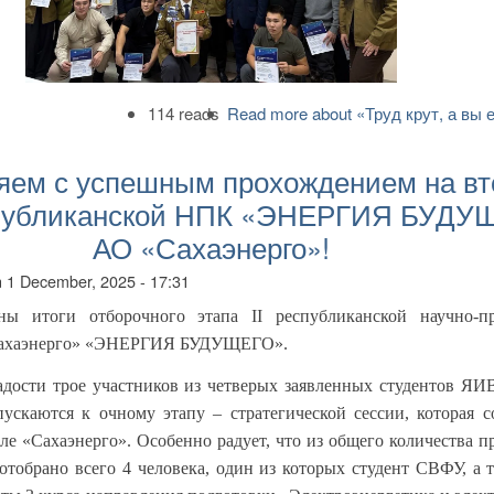
114 reads
Read more
about «Труд крут, а вы 
яем с успешным прохождением на вт
еспубликанской НПК «ЭНЕРГИЯ БУДУ
АО «Сахаэнерго»!
n
1 December, 2025 - 17:31
ены итоги отборочного этапа
II
республиканской научно-пр
Сахаэнерго» «ЭНЕРГИЯ БУДУЩЕГО».
дости трое участников из четверых заявленных студентов Я
ускаются к очному этапу – стратегической сессии, которая с
але «Сахаэнерго». Особенно радует, что из общего количества п
отобрано всего 4 человека, один из которых студент СВФУ, а 