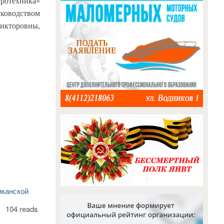
тротехника»
оводством
икторовны,
иканской
104 reads