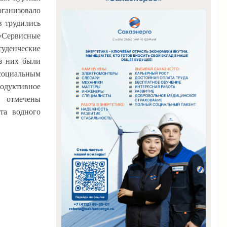
рганизовало
в трудились
«Сервисные
туденческие
з них были
социальным
одуктивное
и отмечены
та водного