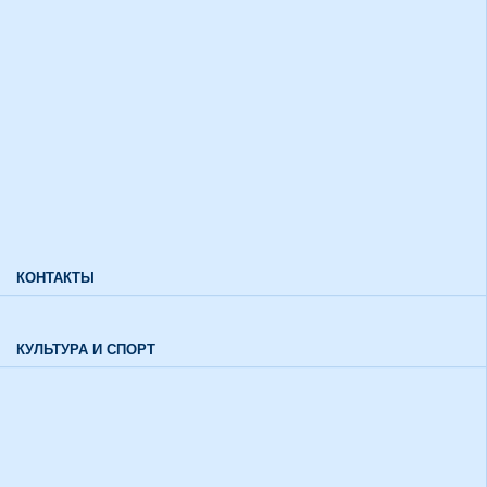
Дополнительный прием
Информация для лиц с ограниченными возможностями
здоровья и инвалидов
Характеристики направлений высшего образования
Характеристики специальностей среднего профессионального
образования
Часто задаваемые вопросы
КОНТАКТЫ
Обратная связь
КУЛЬТУРА И СПОРТ
Воспитательный отдел
История института в цифрах и фактах
Музей